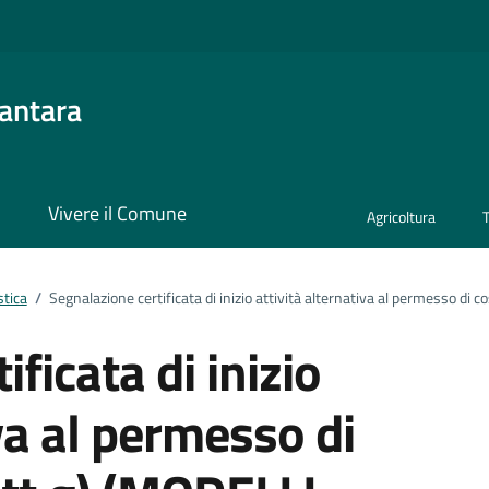
antara
i
Vivere il Comune
Agricoltura
stica
/
Segnalazione certificata di inizio attività alternativa al permesso di c
ficata di inizio
iva al permesso di