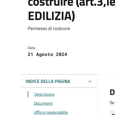
costruire (art.3,
EDILIZIA)
Dettagli del docum
Permesso di costruire
Data:
21 Agosto 2024
INDICE DELLA PAGINA
D
Descrizione
Se
Documenti
Ufficio responsabile