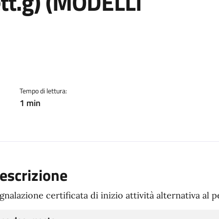
lett.g) (MODELLI
ento
Tempo di lettura:
1 min
escrizione
gnalazione certificata di inizio attività alternativa al