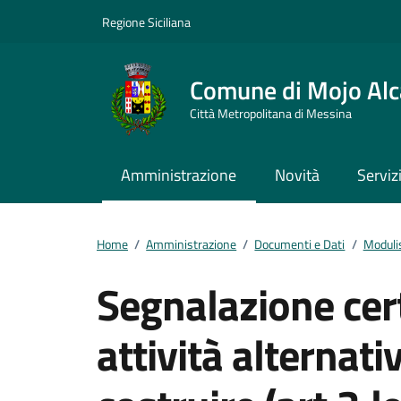
Vai ai contenuti
Vai al footer
Regione Siciliana
Comune di Mojo Alc
Città Metropolitana di Messina
Amministrazione
Novità
Serviz
Home
/
Amministrazione
/
Documenti e Dati
/
Moduli
Segnalazione certi
attività alternat