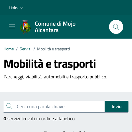
Vai ai contenuti
Vai al footer
Links
Comune di Mojo
Alcantara
Home
/
Servizi
/
Mobilità e trasporti
Mobilità e trasporti
Parcheggi, viabilità, automobili e trasporto pubblico.
Esplora tutti i servizi
Cerca una parola chiave
Invio
0
servizi trovati in ordine alfabetico