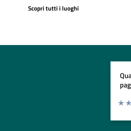
Scopri tutti i luoghi
Qua
pag
Valuta 
Val