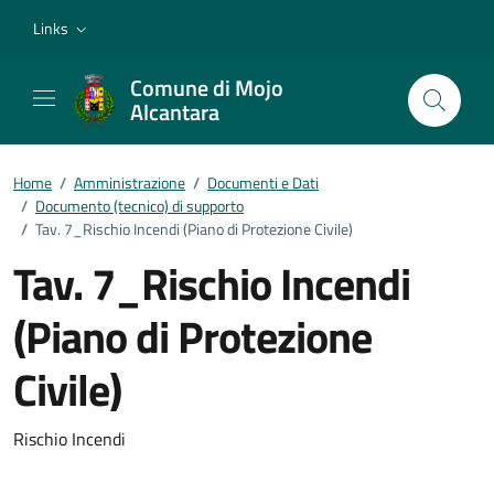
Vai ai contenuti
Vai al footer
Links
Comune di Mojo
Alcantara
Home
/
Amministrazione
/
Documenti e Dati
/
Documento (tecnico) di supporto
/
Tav. 7_Rischio Incendi (Piano di Protezione Civile)
Tav. 7_Rischio Incendi
(Piano di Protezione
Civile)
Dettagli del documento
Rischio Incendi