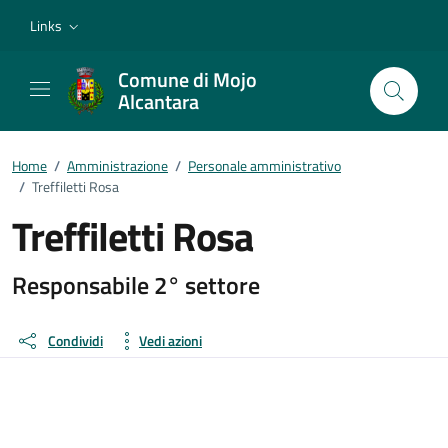
Vai ai contenuti
Vai al footer
Links
Comune di Mojo
Alcantara
Home
/
Amministrazione
/
Personale amministrativo
/
Treffiletti Rosa
Treffiletti Rosa
Dettagli della persona
Responsabile 2° settore
Condividi
Vedi azioni