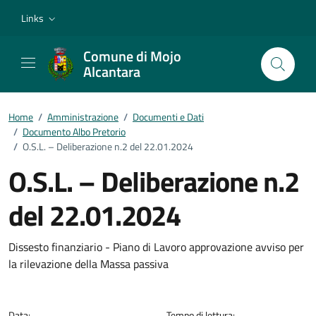
Vai ai contenuti
Vai al footer
Links
Comune di Mojo
Alcantara
Home
/
Amministrazione
/
Documenti e Dati
/
Documento Albo Pretorio
/
O.S.L. – Deliberazione n.2 del 22.01.2024
O.S.L. – Deliberazione n.2
del 22.01.2024
Dettagli del documento
Dissesto finanziario - Piano di Lavoro approvazione avviso per
la rilevazione della Massa passiva
Data:
Tempo di lettura: