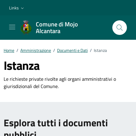
Vai ai contenuti
Vai al footer
Links
Comune di Mojo
Alcantara
Home
/
Amministrazione
/
Documenti e Dati
/
Istanza
Istanza
Le richieste private rivolte agli organi amministrativi o
giurisdizionali del Comune.
Esplora tutti i documenti
pubblici