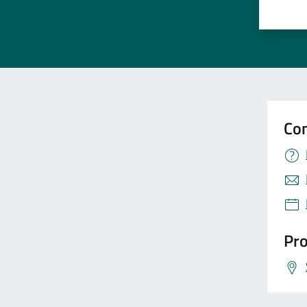
Valuta 
Val
Con
Pro