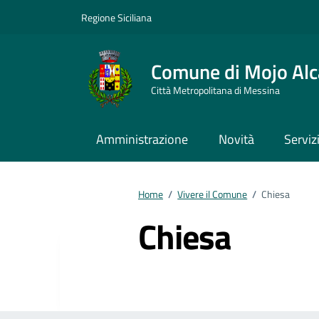
Vai ai contenuti
Vai al footer
Regione Siciliana
Comune di Mojo Alc
Città Metropolitana di Messina
Amministrazione
Novità
Serviz
Home
/
Vivere il Comune
/
Chiesa
Chiesa