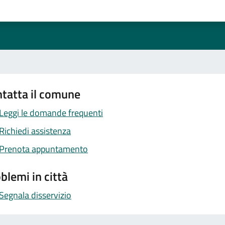
1 stelle su 5
uta 2 stelle su 5
Valuta 3 stelle su 5
Valuta 4 stelle su 5
Valuta 5 stelle su 5
tatta il comune
Leggi le domande frequenti
Richiedi assistenza
Prenota appuntamento
blemi in città
Segnala disservizio