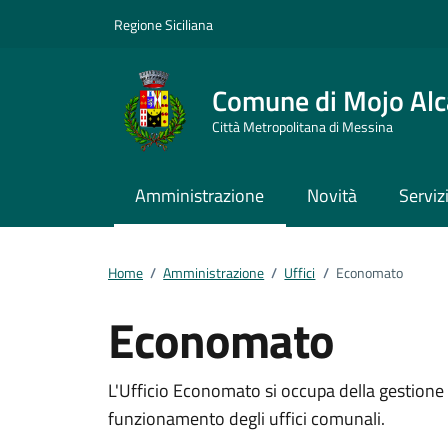
Vai ai contenuti
Vai al footer
Regione Siciliana
Comune di Mojo Alc
Città Metropolitana di Messina
Amministrazione
Novità
Serviz
Home
/
Amministrazione
/
Uffici
/
Economato
Economato
Dettagli della notizi
L'Ufficio Economato si occupa della gestione o
funzionamento degli uffici comunali.