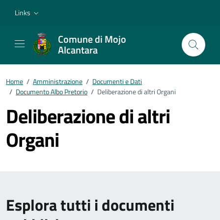
Vai ai contenuti
Vai al footer
Links
Comune di Mojo
Alcantara
Home
/
Amministrazione
/
Documenti e Dati
/
Documento Albo Pretorio
/
Deliberazione di altri Organi
Deliberazione di altri
Organi
Esplora tutti i documenti